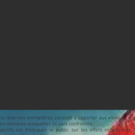
ois réserves animalières consiste à apporter aux visiteurs u
es menaces auxquelles ils sont confrontés.
jectifs est d'éduquer le public sur les effets néfastes de 