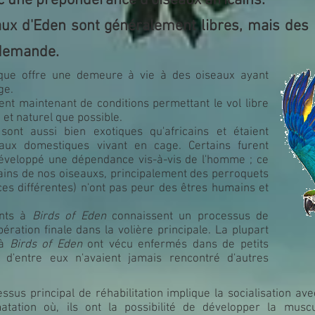
ec une prépondérance d'oiseaux africains.
eaux d'Eden sont généralement libres, mais de
 demande.
ique offre une demeure à vie à des oiseaux ayant
ge.
sent maintenant de conditions permettant le vol libre
 et naturel que possible.
ont aussi bien exotiques qu'africains et étaient
ux domestiques vivant en cage. Certains furent
développé une dépendance vis-à-vis de l'homme ; ce
ains de nos oiseauxs, principalement des perroquets
es différentes) n'ont pas peur des êtres humains et
ants à
Birds of Eden
connaissent un processus de
ibération finale dans la volière principale. La plupart
 à
Birds of Eden
ont vécu enfermés dans de petits
 d'entre eux n'avaient jamais rencontré d'autres
essus principal de réhabilitation implique la socialisation av
matation où, ils ont la possibilité de développer la musc