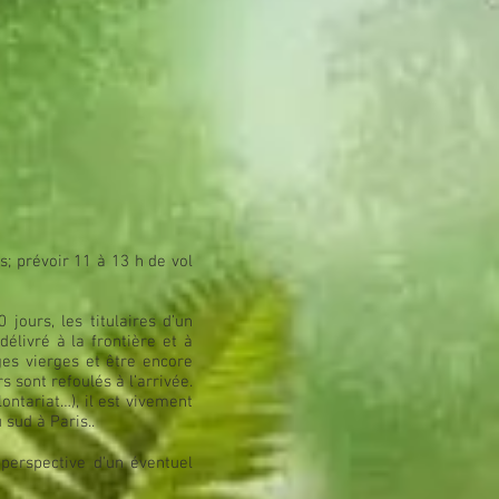
; prévoir 11 à 13 h de vol
jours, les titulaires d’un
élivré à la frontière et à
ges vierges et être encore
s sont refoulés à l’arrivée.
ontariat…), il est vivement
sud à Paris..
 perspective d'un éventuel