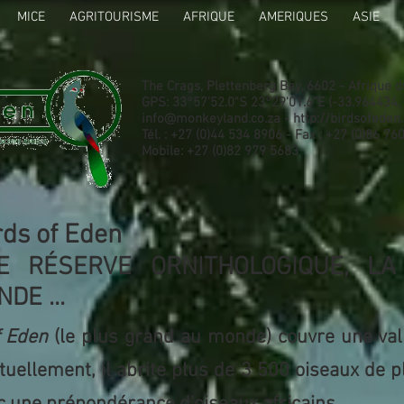
MICE
AGRITOURISME
AFRIQUE
AMERIQUES
ASIE
The Crags, Plettenberg Bay, 6602 - Afrique 
GPS: 33°57'52.0"S 23°29'01.6"E (-33.964434,
info@monkeyland.co.za - http://birdsofeden.
Tél. : +27 (0)44 534 8906 - Fax : +27 (0)86 7
Mobile: +27 (0)82 979 5683
rds of Eden
E RÉSERVE ORNITHOLOGIQUE, L
DE ...
f Eden
(le plus grand au monde) couvre une val
ctuellement, il abrite plus de 3 500 oiseaux de 