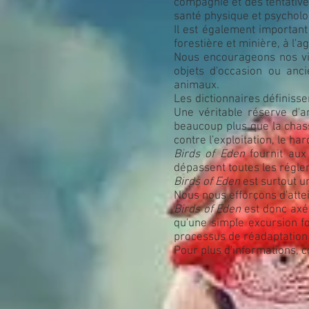
compagnie et des tentativ
santé physique et psycholo
Il est également important 
forestière et minière, à l'ag
Nous encourageons nos visi
objets d'occasion ou anc
animaux.
Les dictionnaires définiss
Une véritable réserve d'
beaucoup plus que la chas
contre l'exploitation, le ha
Birds of Eden
fournit aux
dépassent toutes les régle
Birds of Eden
est surtout u
Nous nous efforçons d'attei
Birds of Eden
est donc axé
qu'une simple excursion fo
processus de réadaptation d
Pour plus d'informations, 