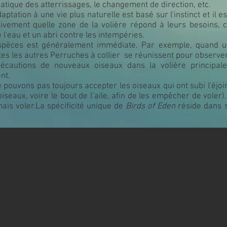
ratique des atterrissages, le changement de direction, etc.
ptation à une vie plus naturelle est basé sur l'instinct et il e
ctivement quelle zone de la volière répond à leurs besoins,
 l'eau et un abri contre les intempéries.
spèces est généralement immédiate. Par exemple, quand u
utes les autres Perruches à collier se réunissent pour observer
récautions de nouveaux oiseaux dans la volière principale
nt.
ouvons pas toujours accepter les oiseaux qui ont subi l'éjoin
seaux, voire le bout de l’aile, afin de les empêcher de voler)
ais voler.​La spécificité unique de
Birds of Eden
réside dans s