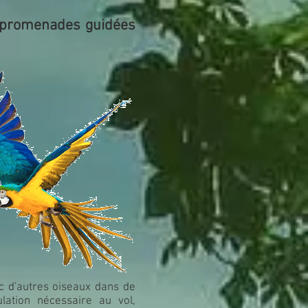
s promenades guidées
ec d'autres oiseaux dans de
ulation nécessaire au vol,