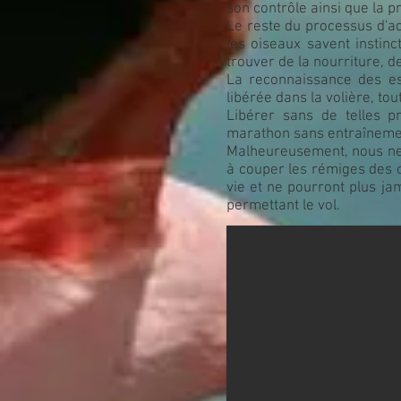
son contrôle ainsi que la p
Le reste du processus d'ada
les oiseaux savent instin
trouver de la nourriture, de
La reconnaissance des e
libérée dans la volière, to
Libérer sans de telles p
marathon sans entraîneme
Malheureusement, nous ne p
à couper les rémiges des oi
vie et ne pourront plus jam
permettant le vol.