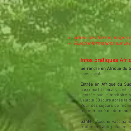
Hôtels de charme, lodges e
Plus d'informations sur la
Infos pratiques Afr
Se rendre en Afrique du 
sans escale.
Entrée en Afrique du Sud
passeport français sont d
l’entrée sur le territoir
valable 30 jours après la d
Pour des séjours de moins 
recommandé de demander le
Santé :
Aucune vaccinatio
traitement anti-paludéen s