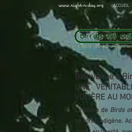
www.night-n-day.org
ACCUEIL
Bienvenue à Bi
UNE VÉRITABL
VOLIÈRE AU MON
Le dôme de
Birds o
de forêt indigène. A