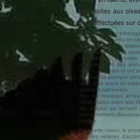
vivant en liberté, av
Les visites aux ois
sont effectuées sur
Notre réserve ornitholog
précédemment vécu en ca
A
Birds of Eden
, ils dispo
dans un habitat aussi vaste
Ces habitants à plumes s
précédemment des anima
nourris à la main et ont 
qui explique pourquoi cert
(dont nous avons 60 espèc
semblent apprivoisés.
Tous les nouveaux arriv
réhabilitation avant leur l
des oiseaux qui arrivent
environnements.Beaucoup
oiseaux.
Pour cette rasion, le proc
grandes volières d'accli