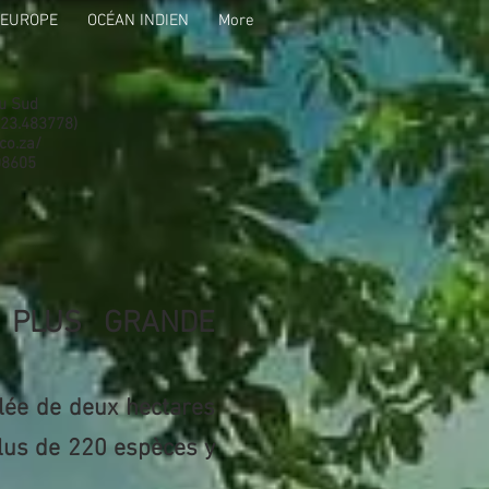
EUROPE
OCÉAN INDIEN
More
du Sud
 23.483778)
co.za/
608605
A PLUS GRANDE
lée de deux hectares
plus de 220 espèces y