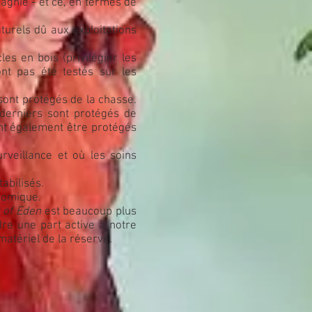
gnie - et ce, en termes de
aturels dû aux exploitations
es en bois (privilégier les
nt pas été testés sur les
sont protégés de la chasse.
derniers sont protégés de
nt également être protégés
rveillance et où les soins
abilisés.
onomique.
 of Eden
est beaucoup plus
dre une part active à notre
matériel de la réserve.