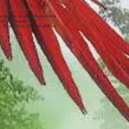
us appliquons une politique stricte
vec les oiseaux.
filmez, mais, s'il vous plaît, ne