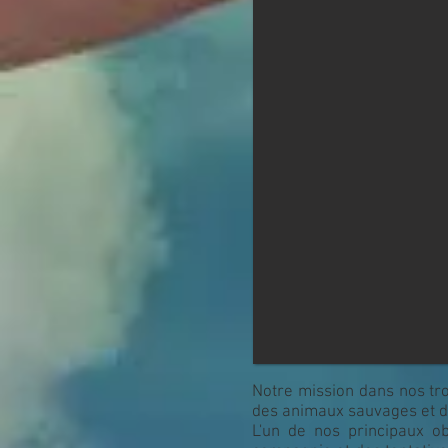
Notre mission dans nos tr
des animaux sauvages et d
L'un de nos principaux ob