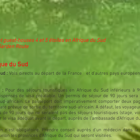
t guest-houses 4 et 5 étoiles en Afrique du Sud
 Garden Route
ique du Sud
Sud :
Vols directs au départ de la France et d'autres pays européens
 :
Pour des séjours touristiques en Afrique du Sud inférieurs à 90 
ispensés de visa préalable. Un permis de séjour de 90 jours sera d
e sud-africain. Le passeport doit impérativement comporter deux pa
ate prévue de sortie du territoire sud-africain. A défaut, les voyageur
de 90 jours qui ne seraient pas des séjours touristiques (stage, vol
 visa adéquat avant le départ, auprès de l’ambassade d’Afrique du 
n n’est obligatoire. Prendre conseil auprès d'un médecin dans la
elon les provinces d'Afrique du Sud qui seront visitées.