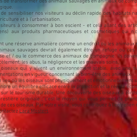
es de transformer des animaux sauvages en animaux de compa
gique.
de sensibiliser nos visiteurs au déclin rapide des habitats n
riculture et à l'urbanisation.
teurs à consommer à bon escient - et cela allant des articl
iens) aux produits pharmaceutiques et cosmétiques qui n'o
ent une réserve animalière comme un endroit où les animaux 
animaux sauvages devrait également être un refuge où ces 
se et / ou le commerce des animaux de compagnie. Ils doive
rcèlement, les abus, la négligence et les mauvais soins.
 oiseaux qui y vivent un environnement stable, avec une su
mentations en vigueur concernant le bien-être des animaux.
n lieu où les oiseaux sont physiquement et émotionnellement st
ndre un équilibre efficace entre la protection et la réalité éc
 sur le tourisme durable. Une découverte des oiseaux à
Birds
restière originale ; c'est le moyen qui vous permet de pren
e ces oiseaux. Par votre visite, vous contribuez à l'entretien 
contactez
Lara Mostert
.