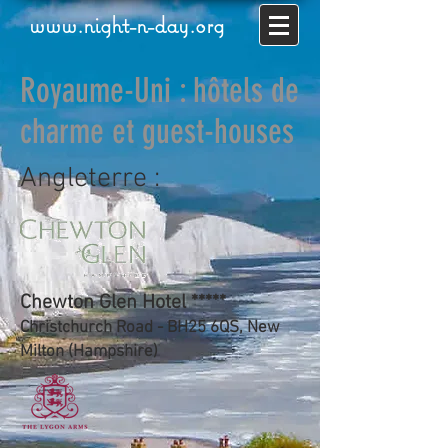
www.night-n-day.org
Royaume-Uni : hôtels de
charme et guest-houses
Angleterre :
Chewton Glen Hotel *****
Christchurch Road - BH25 6QS, New
Milton (Hampshire)