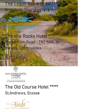
The Lygon Arms Hotel ****
Broadway (Worcestershire)
The Idle Rocks Hotel ****
Tredenham Road - TR2 5AN, St
Mawes, Cornouailles
Ecosse :
The Old Course Hotel *****
St.Andrews, Ecosse