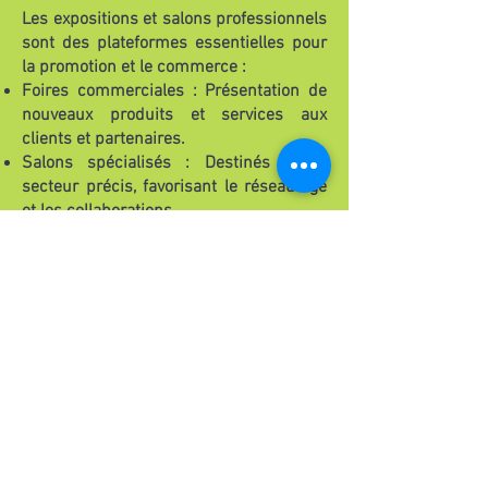
Les expositions et salons professionnels
sont des plateformes essentielles pour
la promotion et le commerce :
Foires commerciales : Présentation de
nouveaux produits et services aux
clients et partenaires.
Salons spécialisés : Destinés à un
secteur précis, favorisant le réseautage
et les collaborations.
Expositions interactives : Expériences
immersives intégrant technologie et
innovation.
Photographie : © Vyacheslav Argenberg /
http://www.vascoplanet.com/,
CC BY 4.0
<
https://creativecommons.org/licenses/by/4.
0>,
via Wikimedia Commons
Inscrivez-vous afin de