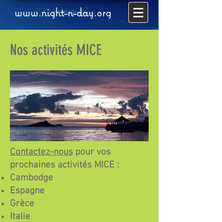
www.night-n-day.org
Nos activités MICE
Contactez-nous
pour vos
prochaines activités MICE :
Cambodge
Espagne
Grèce
Italie