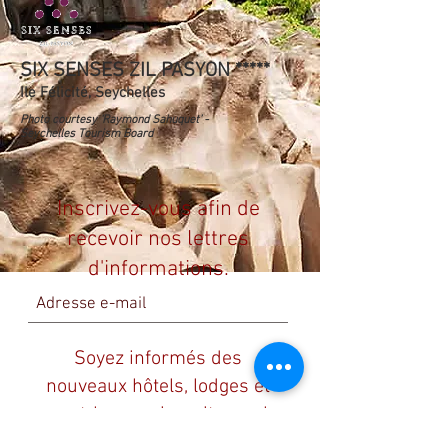
SIX SENSES ZIL PASYON *****
Ile Félicité, Seychelles
Photo courtesy ‘Raymond Sahuquet’ -
Seychelles Tourism Board
Inscrivez-vous afin de
recevoir nos lettres
d'informations.
Soyez informés des
nouveaux hôtels, lodges et
guest-houses inscrits sur le
site. LOISIRS & MICE.