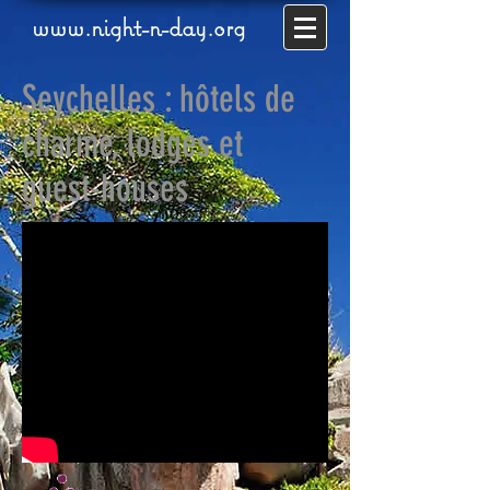
www.night-n-day.org
Seychelles : hôtels de
charme, lodges et
guest-houses