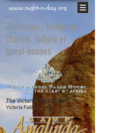
www.night-n-day.org
Zimbabwe : hôtels de
charme, lodges et
guest-houses
The Victoria Falls Hotel *****
Victoria Falls