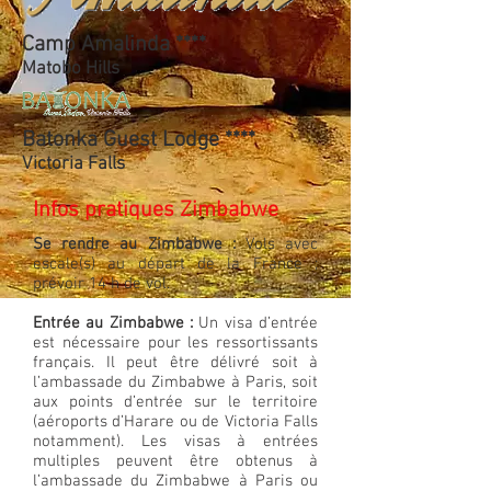
Camp Amalinda ****
Matobo Hills
Batonka Guest Lodge ****
Victoria Falls
Infos pratiques Zimbabwe
Se rendre au Zimbabwe :
Vols avec
escale(s) au départ de la France ;
prévoir 14 h de vol.
Entrée au Zimbabwe :
Un visa d’entrée
est nécessaire pour les ressortissants
français. Il peut être délivré soit à
l’ambassade du Zimbabwe à Paris, soit
aux points d’entrée sur le territoire
(aéroports d’Harare ou de Victoria Falls
notamment). Les visas à entrées
multiples peuvent être obtenus à
l’ambassade du Zimbabwe à Paris ou