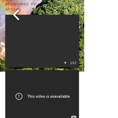
couronnées) est une icône du luxe en
Afrique.
1/12