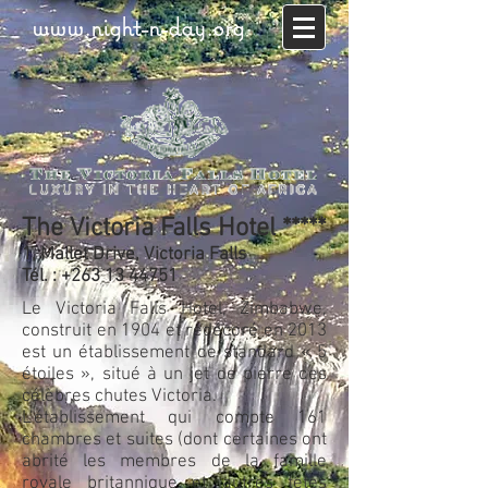
www.night-n-day.org
The Victoria Falls Hotel *****
1, Mallet Drive, Victoria Falls
Tél. : +263 13 44751
Le Victoria Falls Hotel, Zimbabwe,
construit en 1904 et redécoré en 2013
est un établissement de standard « 5
étoiles », situé à un jet de pierre des
célèbres chutes Victoria.
L’établissement qui compte 161
chambres et suites (dont certaines ont
abrité les membres de la famille
royale britannique et autres têtes