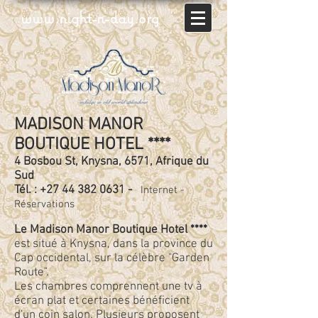
www.night-n-day.org
MADISON MANOR
BOUTIQUE HOTEL ****
4 Bosbou St, Knysna, 6571, Afrique du
Sud
Tél.
: +27 44 382 0631 - ​
Internet
-
Réservations
Le Madison Manor Boutique Hotel ****
est situé à Knysna, dans la province du
Cap occidental, sur la célèbre "Garden
Route".
Les chambres comprennent une tv à
écran plat et certaines bénéficient
d'un coin salon. Plusieurs proposent