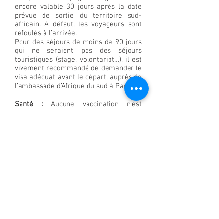
encore valable 30 jours après la date
prévue de sortie du territoire sud-
africain. A défaut, les voyageurs sont
refoulés à l’arrivée.
Pour des séjours de moins de 90 jours
qui ne seraient pas des séjours
touristiques (stage, volontariat…), il est
vivement recommandé de demander le
visa adéquat avant le départ, auprès de
l’ambassade d’Afrique du sud à Paris..
Santé :
Aucune vaccination n’est
obligatoire. Prendre conseil auprès
d'un médecin dans la perspective d'un
éventuel traitement anti-paludéen
selon les provinces d'Afrique du Sud qui
seront visitées.
Climat :
Varié selon les régions, de
subtropical au nord-est à
océanique/tempéré au sud-ouest. La
région de Johannesburg / Pretoria est
située à 1 600 / 1 700 m d’altitude.