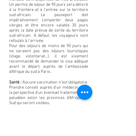
Un permis de séjour de 90 jours sera délivré
à la frontière et à l’entrée sur le territoire
sud-africain. Le passeport doit
impérativement comporter deux pages
vierges et être encore valable 30 jours
après la date prévue de sortie du territoire
sud-africain. A défaut, les voyageurs sont
refoulés à l’arrivée.
Pour des séjours de moins de 90 jours qui
ne seraient pas des séjours touristiques
(stage, volontariat…), il est vivement
recommandé de demander le visa adéquat
avant le départ, auprès de l’ambassade
d’Afrique du sud à Paris..
Santé :
Aucune vaccination n’est obligatoire.
Prendre conseil auprès d'un médecin dans
la perspective d'un éventuel traitement anti-
paludéen selon les provinces d'Afrique du
Sud qui seront visitées.
Climat :
Varié selon les régions, de
subtropical au nord-est à
océanique/tempéré au sud-ouest. La région
de Johannesburg / Pretoria est située à 1
600 / 1 700 m d’altitude.