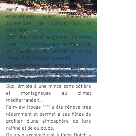
Cet hôtel luxueux a été conçu de telle
sorte que les magnifiques paysages
environnants soient visuellement
accessibles de partout sur la
propriété.
Pour les clients exigeants, Fairview
Hotel ***** est l’occasion de découvrir
un monde d’une beauté et d’une
tranquillité à couper le souffle.
L'établissement est entouré par le
"fynbos" (formation végétale naturelle
caractéristique du sud de l’Afrique du
Sud, limitée à une mince zone côtière
et montagneuse au climat
méditerranéen).
Fairview House **** a été rénové très
récemment et permet à ses hôtes de
profiter d'une atmosphère de luxe
raffiné et de quiétude.
De style architectural « Cape Dutch »