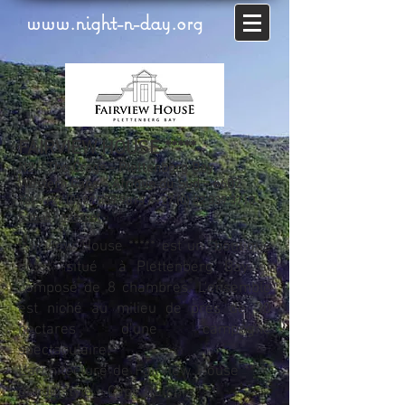
www.night-n-day.org
FAIRVIEW HOUSE *****
N2 - The Crags - Plettenberg Bay
Western Cape - Afrique du Sud - 6602
Tél. :
+27 (0) 87 059 9013
/
+27 (0) 82 339 3710
-
E-mail
-
Internet
Fairview House ***** est un "boutique
hotel" situé à Plettenberg Bay et
composé de 8 chambres. L'ensemble
est niché au milieu de près de 30
hectares d’une campagne
spectaculaire.
L'architecture de Fairview House *****
est de style « Cape Dutch ».